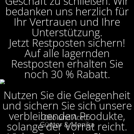
Geschäft zu schließen. Wir
bedanken uns herzlich für
Ihr Vertrauen und Ihre
Unterstützung.
Jetzt Restposten sichern!
Auf alle lagernden
Restposten erhalten Sie
noch 30 % Rabatt.
Nutzen Sie die Gelegenheit
und sichern Sie sich unsere
verbleibenden Produkte,
Olio und Aceto
solange der Vorrat reicht.
Günter & Monika