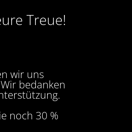
eure Treue!
en wir uns
. Wir bedanken
nterstützung.
Sie noch 30 %