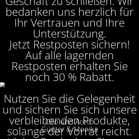
Geschäft zu schließen. Wir
bedanken uns herzlich für
Ihr Vertrauen und Ihre
Unterstützung.
Jetzt Restposten sichern!
Auf alle lagernden
Restposten erhalten Sie
noch 30 % Rabatt.
Nutzen Sie die Gelegenheit
und sichern Sie sich unsere
verbleibenden Produkte,
Olio und Aceto
solange der Vorrat reicht.
Günter & Monika