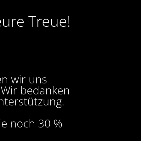
eure Treue!
en wir uns
. Wir bedanken
nterstützung.
Sie noch 30 %