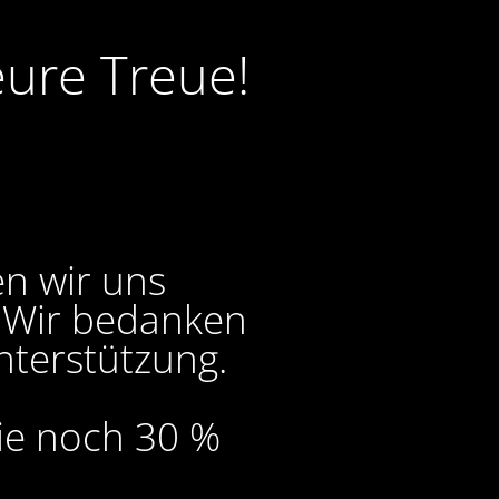
eure Treue!
en wir uns
. Wir bedanken
nterstützung.
Sie noch 30 %