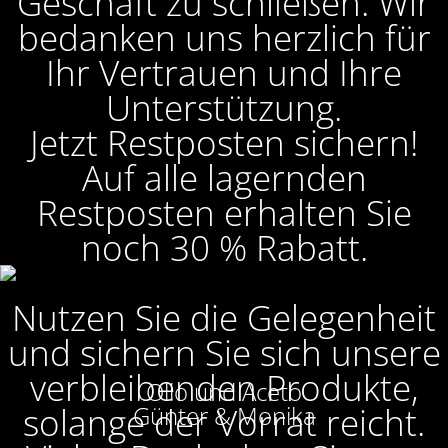
Geschäft zu schließen. Wir
bedanken uns herzlich für
Ihr Vertrauen und Ihre
Unterstützung.
Jetzt Restposten sichern!
Auf alle lagernden
Restposten erhalten Sie
noch 30 % Rabatt.
Nutzen Sie die Gelegenheit
und sichern Sie sich unsere
verbleibenden Produkte,
Olio und Aceto
solange der Vorrat reicht.
Günter & Monika