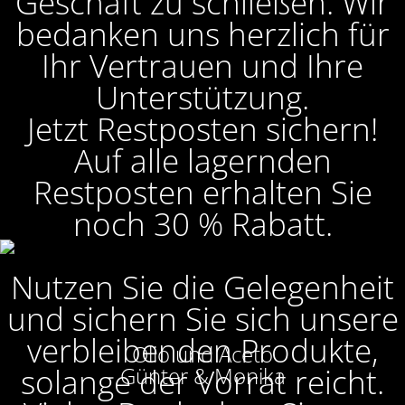
Geschäft zu schließen. Wir
bedanken uns herzlich für
Ihr Vertrauen und Ihre
Unterstützung.
Jetzt Restposten sichern!
Auf alle lagernden
Restposten erhalten Sie
noch 30 % Rabatt.
Nutzen Sie die Gelegenheit
und sichern Sie sich unsere
verbleibenden Produkte,
Olio und Aceto
solange der Vorrat reicht.
Günter & Monika