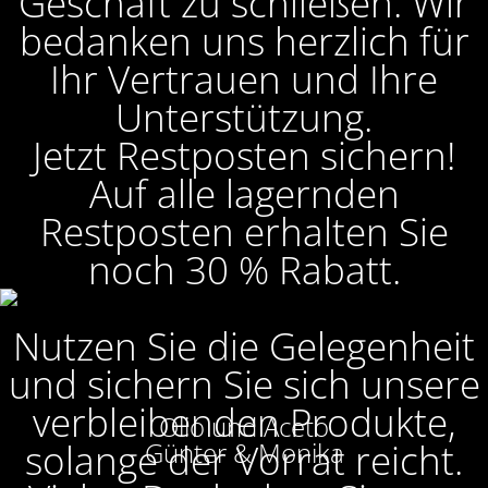
Geschäft zu schließen. Wir
bedanken uns herzlich für
Ihr Vertrauen und Ihre
Unterstützung.
Jetzt Restposten sichern!
Auf alle lagernden
Restposten erhalten Sie
noch 30 % Rabatt.
Nutzen Sie die Gelegenheit
und sichern Sie sich unsere
verbleibenden Produkte,
Olio und Aceto
solange der Vorrat reicht.
Günter & Monika