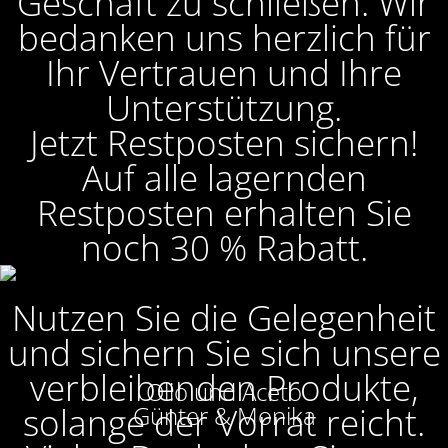
Geschäft zu schließen. Wir
bedanken uns herzlich für
Ihr Vertrauen und Ihre
Unterstützung.
Jetzt Restposten sichern!
Auf alle lagernden
Restposten erhalten Sie
noch 30 % Rabatt.
Nutzen Sie die Gelegenheit
und sichern Sie sich unsere
verbleibenden Produkte,
Olio und Aceto
solange der Vorrat reicht.
Günter & Monika