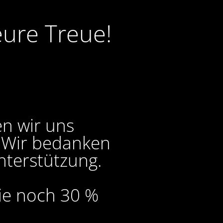
eure Treue!
en wir uns
. Wir bedanken
nterstützung.
Sie noch 30 %