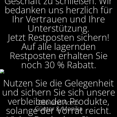
Geschäft zu schließen. Wir
bedanken uns herzlich für
Ihr Vertrauen und Ihre
Unterstützung.
Jetzt Restposten sichern!
Auf alle lagernden
Restposten erhalten Sie
noch 30 % Rabatt.
Nutzen Sie die Gelegenheit
und sichern Sie sich unsere
verbleibenden Produkte,
Olio und Aceto
solange der Vorrat reicht.
Günter & Monika