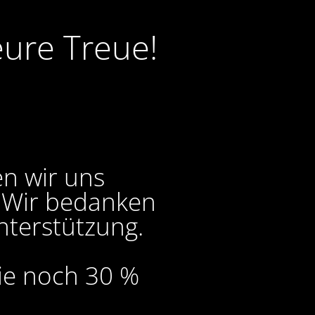
eure Treue!
en wir uns
. Wir bedanken
nterstützung.
Sie noch 30 %