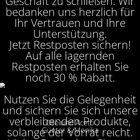
Geschäft zu schließen. Wir
bedanken uns herzlich für
Ihr Vertrauen und Ihre
Unterstützung.
Jetzt Restposten sichern!
Auf alle lagernden
Restposten erhalten Sie
noch 30 % Rabatt.
Nutzen Sie die Gelegenheit
und sichern Sie sich unsere
verbleibenden Produkte,
Olio und Aceto
solange der Vorrat reicht.
Günter & Monika