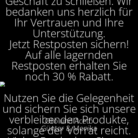
Geschäft zu schließen. Wir
bedanken uns herzlich für
Ihr Vertrauen und Ihre
Unterstützung.
Jetzt Restposten sichern!
Auf alle lagernden
Restposten erhalten Sie
noch 30 % Rabatt.
Nutzen Sie die Gelegenheit
und sichern Sie sich unsere
verbleibenden Produkte,
Olio und Aceto
solange der Vorrat reicht.
Günter & Monika