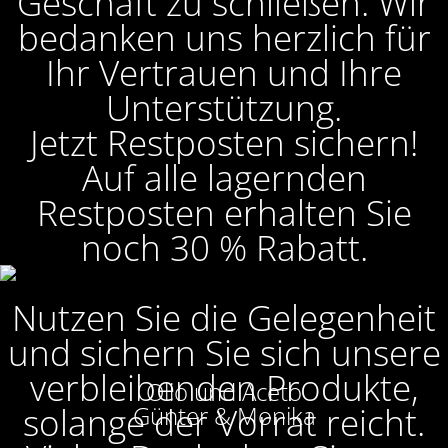
Geschäft zu schließen. Wir
bedanken uns herzlich für
Ihr Vertrauen und Ihre
Unterstützung.
Jetzt Restposten sichern!
Auf alle lagernden
Restposten erhalten Sie
noch 30 % Rabatt.
Nutzen Sie die Gelegenheit
und sichern Sie sich unsere
verbleibenden Produkte,
Olio und Aceto
solange der Vorrat reicht.
Günter & Monika